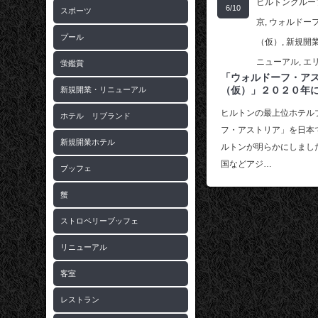
ヒルトングルー
6/10
スポーツ
京
,
ウォルドー
プール
（仮）
,
新規開
ニューアル
,
エ
蛍鑑賞
「ウォルドーフ・ア
（仮）」２０２０年
新規開業・リニューアル
ヒルトンの最上位ホテル
ホテル リブランド
フ・アストリア」を日本
新規開業ホテル
ルトンが明らかにしまし
国などアジ…
ブッフェ
蟹
ストロベリーブッフェ
リニューアル
客室
レストラン