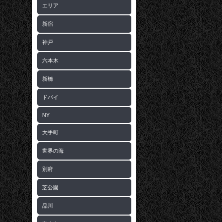
エリア
新宿
神戸
六本木
新橋
ドバイ
NY
大手町
世界の海
別府
芝公園
品川