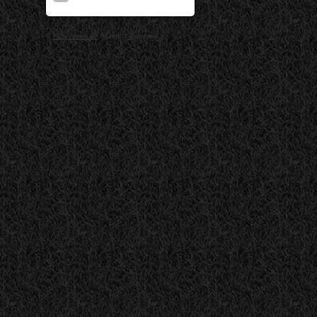
©
HotelNews.JP
All rights reserved.