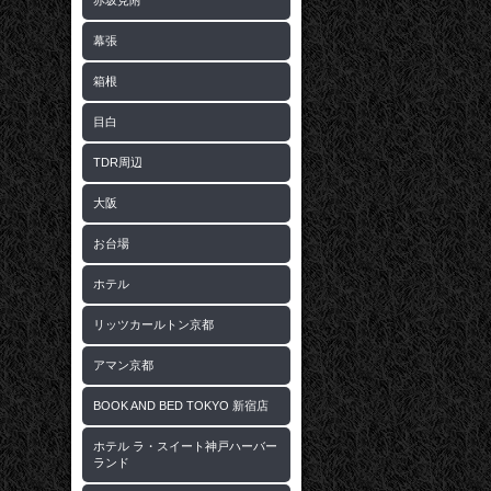
赤坂見附
幕張
箱根
目白
TDR周辺
大阪
お台場
ホテル
リッツカールトン京都
アマン京都
BOOK AND BED TOKYO 新宿店
ホテル ラ・スイート神戸ハーバー
ランド