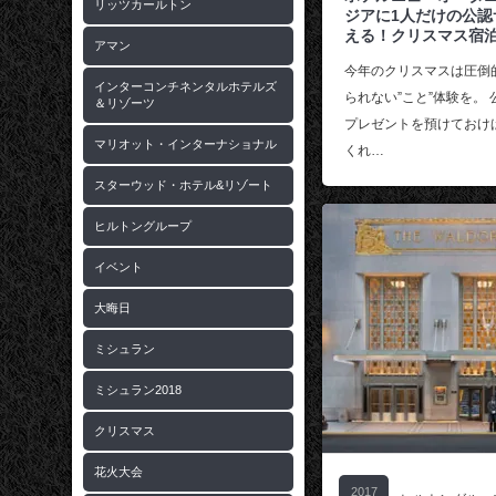
リッツカールトン
ジアに1人だけの公認
える！クリスマス宿
アマン
今年のクリスマスは圧倒
インターコンチネンタルホテルズ
られない”こと”体験を。
＆リゾーツ
プレゼントを預けておけ
マリオット・インターナショナル
くれ…
スターウッド・ホテル&リゾート
ヒルトングループ
イベント
大晦日
ミシュラン
ミシュラン2018
クリスマス
花火大会
2017