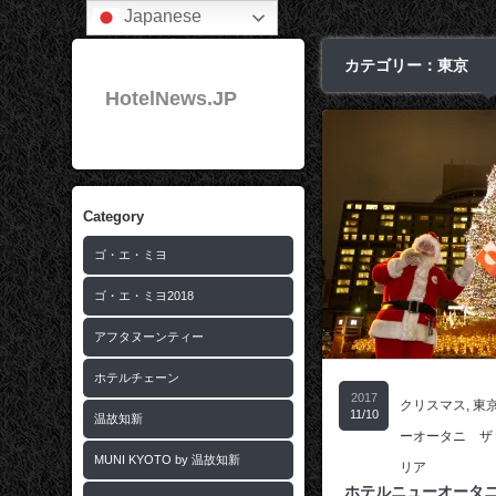
Japanese
カテゴリー：東京
HotelNews.JP
Category
ゴ・エ・ミヨ
ゴ・エ・ミヨ2018
アフタヌーンティー
ホテルチェーン
2017
クリスマス
,
東
11/10
温故知新
ーオータニ ザ
MUNI KYOTO by 温故知新
リア
ホテルニューオータ