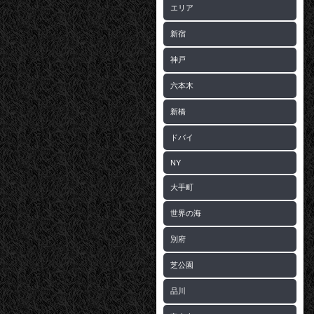
エリア
新宿
神戸
六本木
新橋
ドバイ
NY
大手町
世界の海
別府
芝公園
品川