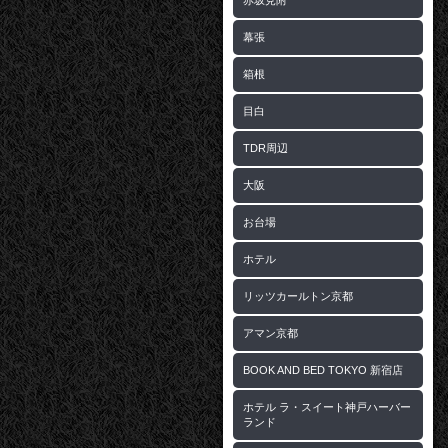
赤坂見附
幕張
箱根
目白
TDR周辺
大阪
お台場
ホテル
リッツカールトン京都
アマン京都
BOOK AND BED TOKYO 新宿店
ホテル ラ・スイート神戸ハーバー
ランド