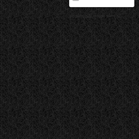
©
HotelNews.JP
All rights reserved.