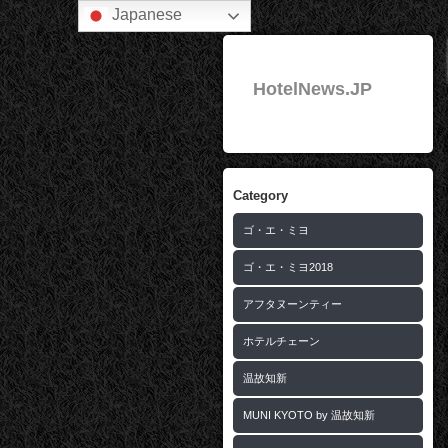
Japanese
HotelNews.JP
Category
ゴ・エ・ミヨ
ゴ・エ・ミヨ2018
アフタヌーンティー
ホテルチェーン
温故知新
MUNI KYOTO by 温故知新