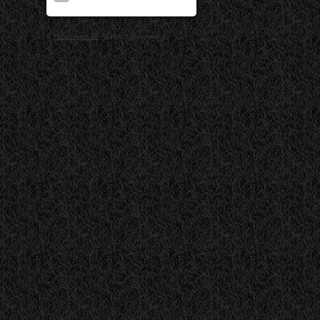
©
HotelNews.JP
All rights reserved.