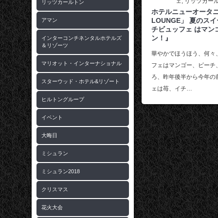
ェ
,
リッツカー
リッツカールトン
ホテルニューオータニ大
LOUNGE」 夏のス
アマン
チビュッフェ はマン
ン！』
インターコンチネンタルホテルズ
＆リゾーツ
華やかでほうほう、何々
マリオット・インターナショナル
フェはマンゴー、ピーチ
ろ、昨年後半から今年の
スターウッド・ホテル&リゾート
ェは苺、イチ…
ヒルトングループ
イベント
大晦日
ミシュラン
ミシュラン2018
クリスマス
花火大会