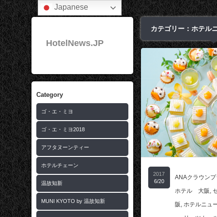
Japanese
カテゴリー：ホテル
HotelNews.JP
Category
ゴ・エ・ミヨ
ゴ・エ・ミヨ2018
アフタヌーンティー
ホテルチェーン
2017
ANAクラウン
6/20
温故知新
ホテル 大阪
,
MUNI KYOTO by 温故知新
阪
,
ホテルニュ