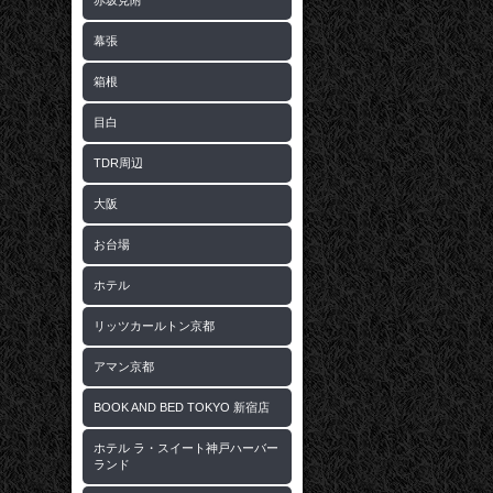
赤坂見附
幕張
箱根
目白
TDR周辺
大阪
お台場
ホテル
リッツカールトン京都
アマン京都
BOOK AND BED TOKYO 新宿店
ホテル ラ・スイート神戸ハーバー
ランド