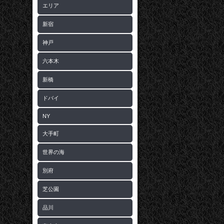
エリア
新宿
神戸
六本木
新橋
ドバイ
NY
大手町
世界の海
別府
芝公園
品川